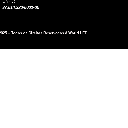
CNPJ:
37.014.320/0001-00
2025 – Todos os Direitos Reservados á World LED.