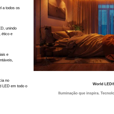
l a todos os
ED, unindo
 ético e
ais e
ntáveis,
cia no
World LED
ld LED em todo o
Iluminação que inspira. Tecnol