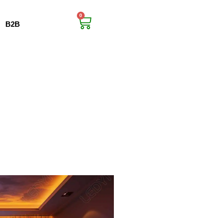
0
B2B
confiança.