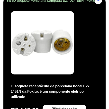
Kit 50 Soquete Porcelana Lampada E27 014-EBN | Foxlux
O soquete receptáculo de porcelana bocal E27
1451N da Foxlux é um componente elétrico
utilizado
Adicionar Ao