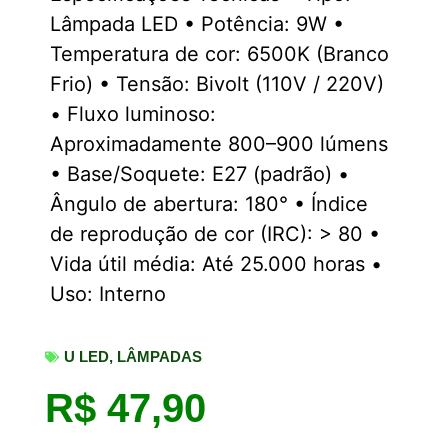
Lâmpada LED • Potência: 9W •
Temperatura de cor: 6500K (Branco
Frio) • Tensão: Bivolt (110V / 220V)
• Fluxo luminoso:
Aproximadamente 800–900 lúmens
• Base/Soquete: E27 (padrão) •
Ângulo de abertura: 180° • Índice
de reprodução de cor (IRC): > 80 •
Vida útil média: Até 25.000 horas •
Uso: Interno
U LED
,
LÂMPADAS
R$
47,90