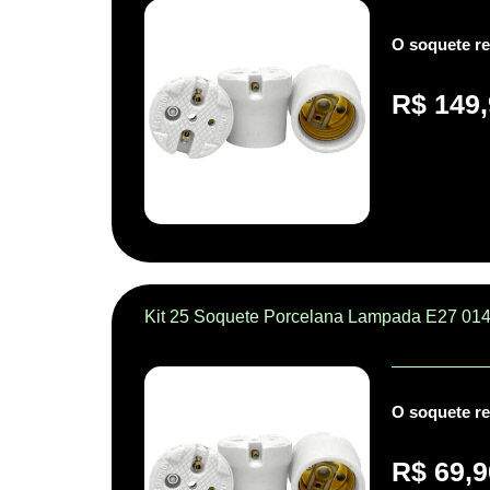
O soquete re
R$
149,
Kit 25 Soquete Porcelana Lampada E27 014
O soquete re
R$
69,9