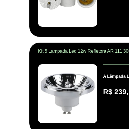
Kit 5 Lampada Led 12w Refletora AR 111 3
A Lâmpada Le
R$
239,