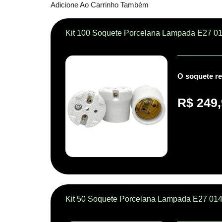
Adicione Ao Carrinho Também
Kit 100 Soquete Porcelana Lampada E27 01
O soquete re
R$
249,
Kit 50 Soquete Porcelana Lampada E27 014