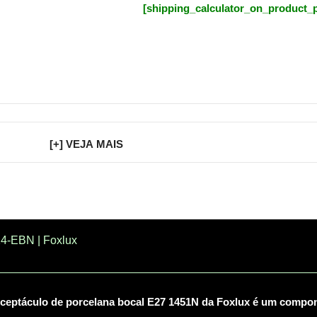
[shipping_calculator_on_product_
[+] VEJA MAIS
4-EBN | Foxlux
ceptáculo de porcelana bocal E27 1451N da Foxlux é um compone