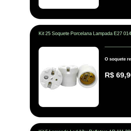
Kit 25 Soquete Porcelana Lampada E27 014
O soquete re
R$
69,9