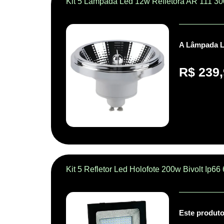
Kit 5 Lampada Led 12w Refletora AR 111 3
A Lâmpada Le
R$
239,
Kit 5 Refletor Led Holofote 200w Bivolt Ip66
Este produto