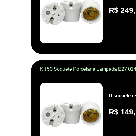
R$
249,
Kit 50 Soquete Porcelana Lampada E27 014
O soquete re
R$
149,