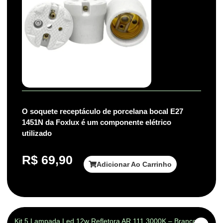
O soquete receptáculo de porcelana bocal E27
1451N da Foxlux é um componente elétrico
utilizado
R$
69,90
Adicionar Ao Carrinho
Kit 5 Lampada Led 12w Refletora AR 111 3000K – Branco-