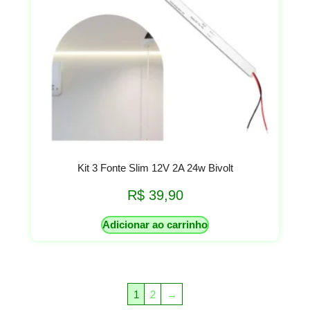
Kit 3 Fonte Slim 12V 2A 24w Bivolt
R$
39,90
Adicionar ao carrinho
1
2
→