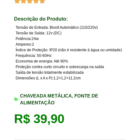
Descrição do Produto:
Tensão de Entrada: Bivolt Automático (110/220v)
Tensão de Saída: 12v (DC)
Potência:24w
Amperes:2
Índice de Proteção: IP20 (não é resistente à água ou umidade)
Frequência: 50-60Hz
Economia de energia: Até 90%
Proteção contra curto circuito e sobrecarga na saída
Saída de tensão totalmente estabilizada
Dimensões (L x A x P):1,2×1,2×11,2cm
CHAVEADA METÁLICA
,
FONTE DE
ALIMENTAÇÃO
R$
39,90