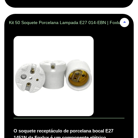
Kit 50 Soquete Porcelana Lampada E27 014-EBN | Foxlux
O soquete receptáculo de porcelana bocal E27
1451N da Foxlux é um componente elétrico