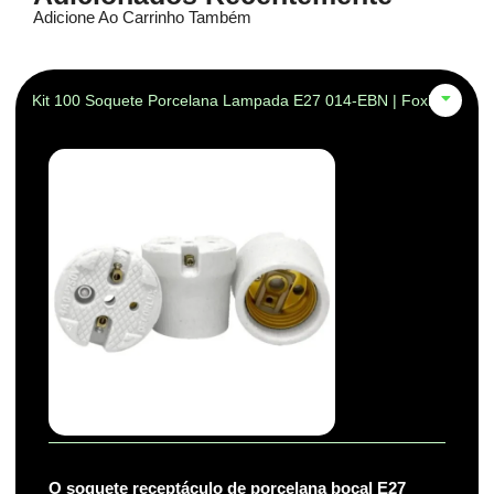
Adicione Ao Carrinho Também
Kit 100 Soquete Porcelana Lampada E27 014-EBN | Foxlux
O soquete receptáculo de porcelana bocal E27